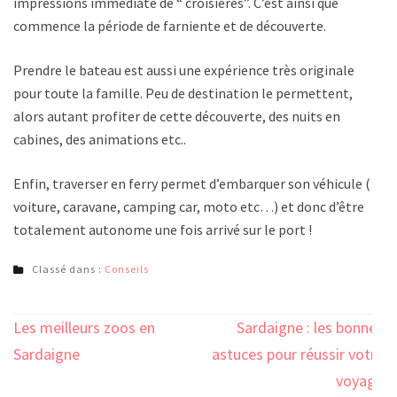
impressions immédiate de “ croisières”. C’est ainsi que
commence la période de farniente et de découverte.
Prendre le bateau est aussi une expérience très originale
pour toute la famille. Peu de destination le permettent,
alors autant profiter de cette découverte, des nuits en
cabines, des animations etc..
Enfin, traverser en ferry permet d’embarquer son véhicule (
voiture, caravane, camping car, moto etc…) et donc d’être
totalement autonome une fois arrivé sur le port !
Classé dans :
Conseils
Navigation
Les meilleurs zoos en
Sardaigne : les bonnes
de
Sardaigne
astuces pour réussir votre
l’article
voyage